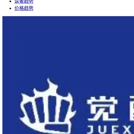
读者趋势
价格趋势