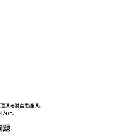
管理课与财富思维课。
回为止。
问题