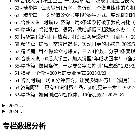
64 合伙人说 | 被鱼堂主“一刀毙命”后，我成了觉醒合伙
63 - 精华篇 | 每天输出1万字，告诉你一个做自媒体的
62 - 精华篇 | 一文说清公众号变现的9种方式、变现逻
61-合伙人说 | 阿猫1v1咨询，用3条建议打破了我的内耗
60-精华篇 | 感觉很忙、很累，做啥都提不起劲怎么办？
59 精华篇 | 如何利用热点，打造公众号爆款？（流月）
2
58-精华篇 | 提高日常输出效率，实现日更的小技巧
2025/5
57-精华篇 | 用AI做公众号爆文，日入4位数，分享4条
56-合伙人说 | 00后大学生，加入觉醒1年成功回本！（
55-精华篇 | 做自媒体，一定要会学会控制“焦虑感”
2025/3
54-揭秘一个价值200万的商业模式
2025/3/23
54-咨询阿猫|一场30分钟咨询，让我多赚20万！（澜月）
53 咨询阿猫｜已有知识付费产品，如何更进一步？
2025/
52-精华篇 | 如何创建AI智能体，10倍提效？
2025/3/7
2025
⌄
2024
⌄
专栏数据分析