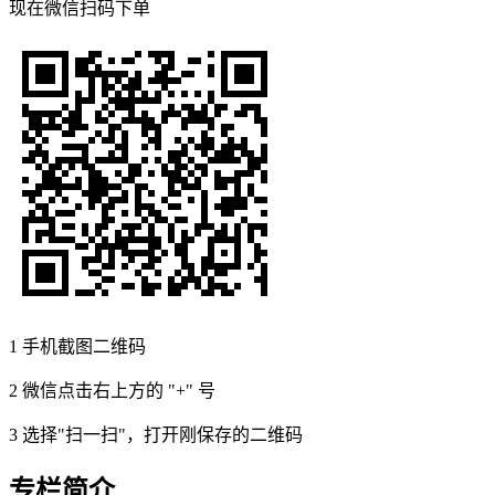
现在
微信扫码
下单
1
手机截图二维码
2
微信点击右上方的 "+" 号
3
选择"扫一扫"，打开刚保存的二维码
专栏简介