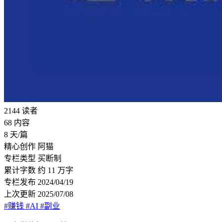
2144
读者
68
内容
8
天/篇
精心创作
阿猫
专栏类型
买断制
累计字数
约 11 万字
专栏发布
2024/04/19
上次更新
2025/07/08
#赚钱
#AI
#副业