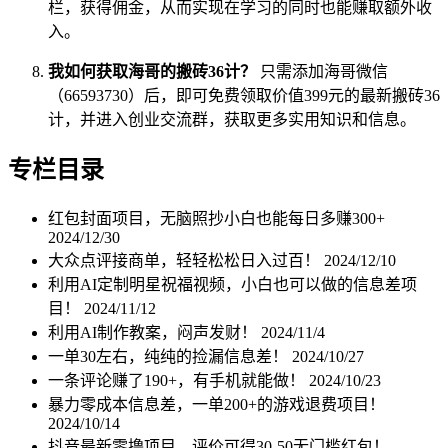
栏，获得佣金，从而实现在学习的同时也能赚取额外收
入。
我如何获取海哥的搬砖36计？
只需添加海哥微信
（66593730）后，即可免费领取价值399元的最新搬砖36
计，并进入创业交流群，获取更多实用知识和信息。
专栏目录
红包封面项目，无脑照抄小白也能每日多赚300+
2024/12/30
大众点评接商单，轻轻松松日入过百！
2024/12/10
利用AI定制明星祝福视频，小白也可以做的信息差项
目！
2024/11/12
利用AI制作教案，闷声发财！
2024/11/4
一单30左右，纯纯的捡漏信息差！
2024/10/27
一条评论赚了190+，有手机就能做！
2024/10/23
暴力零成本信息差，一单200+的游戏退费项目！
2024/10/14
抖音最新零撸项目，评价可得30-50无门槛红包！