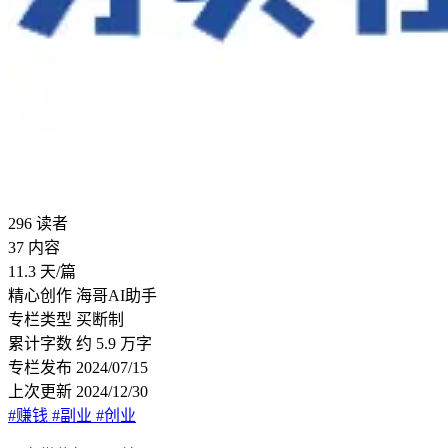
296
读者
37
内容
11.3
天/篇
精心创作
海哥AI助手
专栏类型
买断制
累计字数
约 5.9 万字
专栏发布
2024/07/15
上次更新
2024/12/30
#赚钱
#副业
#创业