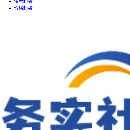
读者趋势
价格趋势