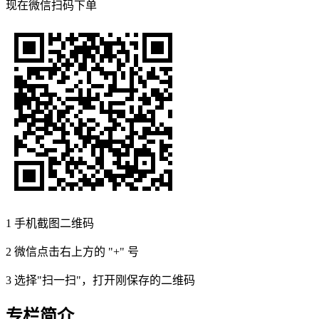
现在
微信扫码
下单
1
手机截图二维码
2
微信点击右上方的 "+" 号
3
选择"扫一扫"，打开刚保存的二维码
专栏简介