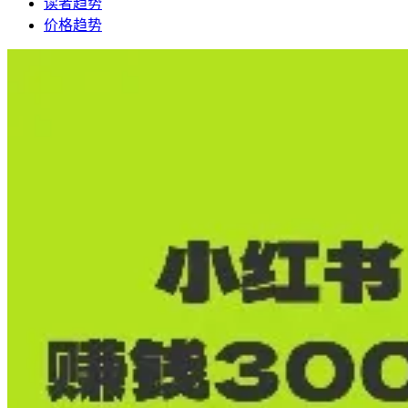
读者趋势
价格趋势