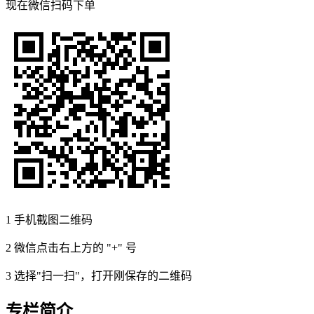
现在
微信扫码
下单
1
手机截图二维码
2
微信点击右上方的 "+" 号
3
选择"扫一扫"，打开刚保存的二维码
专栏简介