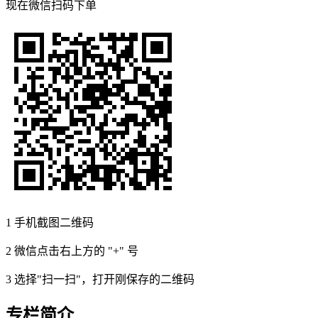
现在
微信扫码
下单
1
手机截图二维码
2
微信点击右上方的 "+" 号
3
选择"扫一扫"，打开刚保存的二维码
专栏简介