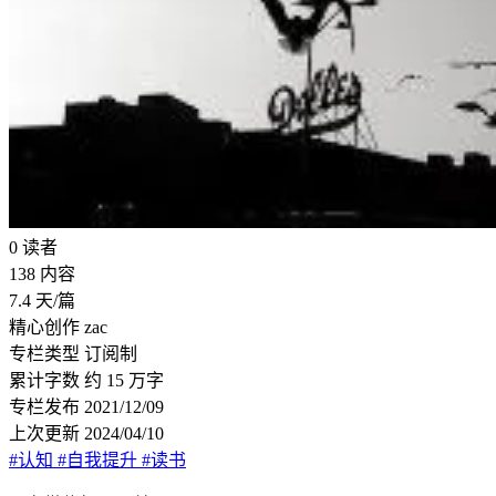
0
读者
138
内容
7.4
天/篇
精心创作
zac
专栏类型
订阅制
累计字数
约 15 万字
专栏发布
2021/12/09
上次更新
2024/04/10
#认知
#自我提升
#读书