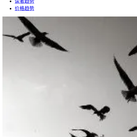
读者趋势
价格趋势