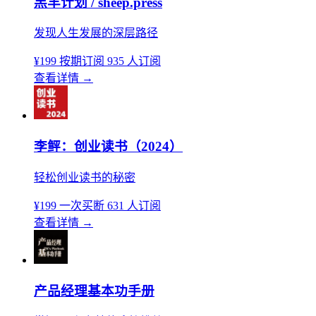
羔羊计划 / sheep.press
发现人生发展的深层路径
¥199
按期订阅
935 人订阅
查看详情
→
李鲆：创业读书（2024）
轻松创业读书的秘密
¥199
一次买断
631 人订阅
查看详情
→
产品经理基本功手册