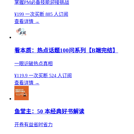
掌握PM必备技能迎接挑战
¥199
一次买断
885 人订阅
查看详情
→
看本质：热点话题100问系列【B端完结】
一眼识破热点真相
¥119.9
一次买断
524 人订阅
查看详情
→
鱼堂主：50 本经典好书解读
开卷有益省时省力