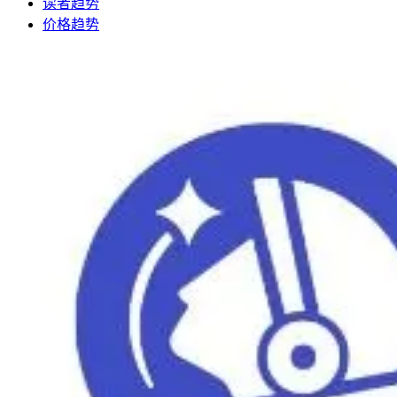
读者趋势
价格趋势