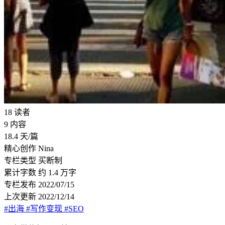
18
读者
9
内容
18.4
天/篇
精心创作
Nina
专栏类型
买断制
累计字数
约 1.4 万字
专栏发布
2022/07/15
上次更新
2022/12/14
#出海
#写作变现
#SEO