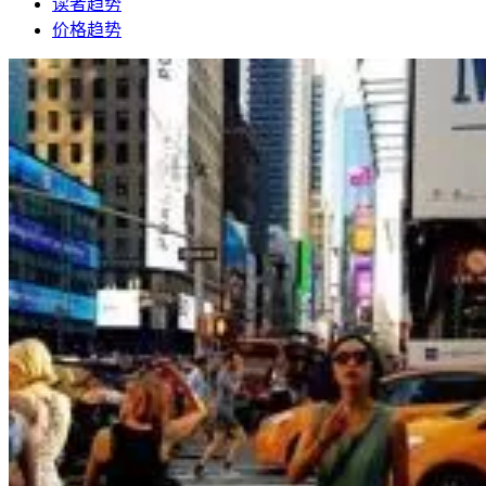
读者趋势
价格趋势