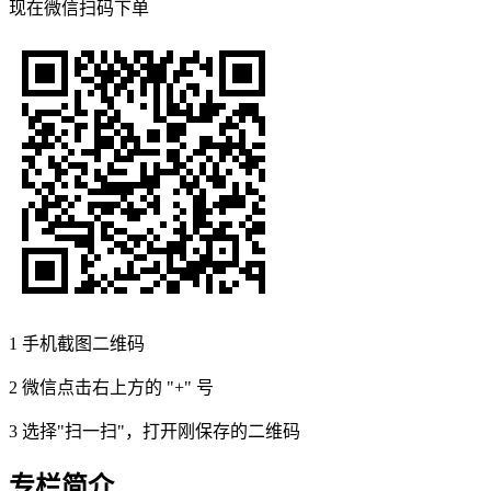
现在
微信扫码
下单
1
手机截图二维码
2
微信点击右上方的 "+" 号
3
选择"扫一扫"，打开刚保存的二维码
专栏简介