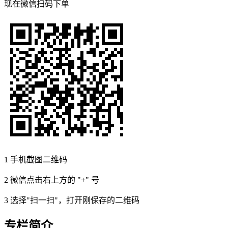
现在
微信扫码
下单
1
手机截图二维码
2
微信点击右上方的 "+" 号
3
选择"扫一扫"，打开刚保存的二维码
专栏简介