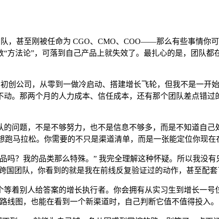
团队，甚至刚被任命为 CGO、CMO、COO——那么有些事情
数“方法论”，可落到自己产品上就失效了。最扎心的是，团队都
 初创公司，从零到一做冷启动、搭建增长飞轮，但我不是一开始就
不动。那两个月的人力成本、信任成本，还有那个团队差点错过
队的问题，不是不够努力，也不是信息不够多，而是不知道自己
会爬就想跑马拉松。你需要的不只是渠道清单，而是一张能定位你现
品吗？我的品类那么特殊。” 我完全理解这种怀疑。所以我没
还是搭建跨国团队，你看到的就是我在前线反复验证过的动作，甚至配套了可以直
等着别人给答案的增长执行者。你会拥有从实习生到增长一号位的
晰路线图，也能在看到一个新渠道时，自己判断它值不值得投入。