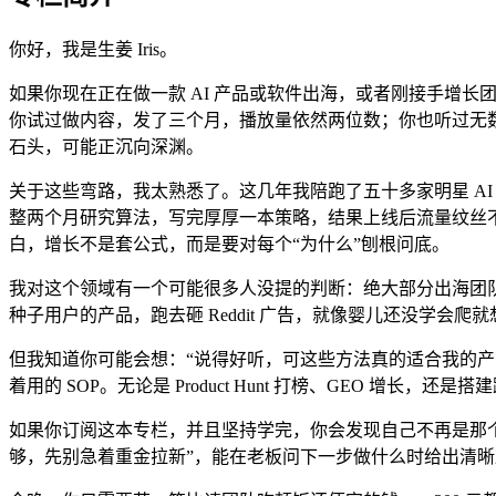
你好，我是生姜 Iris。
如果你现在正在做一款 AI 产品或软件出海，或者刚接手增长
你试过做内容，发了三个月，播放量依然两位数；你也听过无
石头，可能正沉向深渊。
关于这些弯路，我太熟悉了。这几年我陪跑了五十多家明星 AI
整两个月研究算法，写完厚厚一本策略，结果上线后流量纹丝
白，增长不是套公式，而是要对每个“为什么”刨根问底。
我对这个领域有一个可能很多人没提的判断：绝大部分出海团
种子用户的产品，跑去砸 Reddit 广告，就像婴儿还没学
但我知道你可能会想：“说得好听，可这些方法真的适合我的产
着用的 SOP。无论是 Product Hunt 打榜、GEO 增长，
如果你订阅这本专栏，并且坚持学完，你会发现自己不再是那个
够，先别急着重金拉新”，能在老板问下一步做什么时给出清