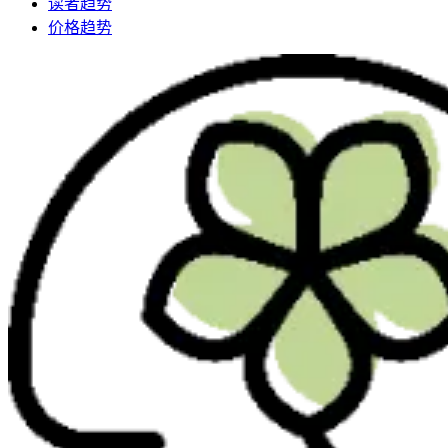
读者趋势
价格趋势