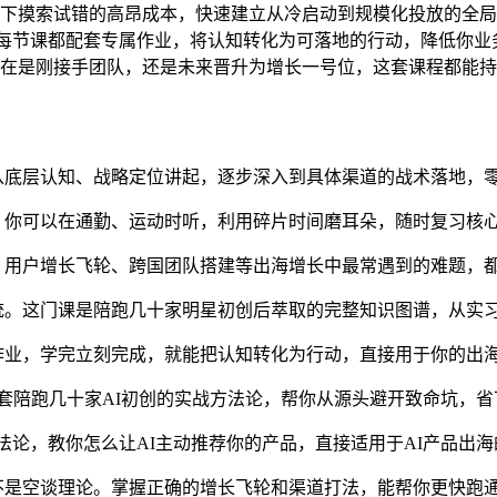
下摸索试错的高昂成本，快速建立从冷启动到规模化投放的全局
每节课都配套专属作业，将认知转化为可落地的行动，降低你业
在是刚接手团队，还是未来晋升为增长一号位，这套课程都能持
从底层认知、战略定位讲起，逐步深入到具体渠道的战术落地，
，你可以在通勤、运动时听，利用碎片时间磨耳朵，随时复习核
、用户增长飞轮、跨国团队搭建等出海增长中最常遇到的难题，
统。这门课是陪跑几十家明星初创后萃取的完整知识图谱，从实
作业，学完立刻完成，就能把认知转化为行动，直接用于你的出
套陪跑几十家AI初创的实战方法论，帮你从源头避开致命坑，省
方法论，教你怎么让AI主动推荐你的产品，直接适用于AI产品出
不是空谈理论。掌握正确的增长飞轮和渠道打法，能帮你更快跑