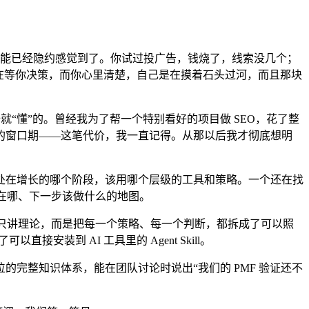
你可能已经隐约感觉到了。你试过投广告，钱烧了，线索没几个；
在等你决策，而你心里清楚，自己是在摸着石头过河，而且那块
“懂”的。曾经我为了帮一个特别看好的项目做 SEO，花了整
的窗口期——这笔代价，我一直记得。从那以后我才彻底想明
处在增长的哪个阶段，该用哪个层级的工具和策略。一个还在找
在在哪、下一步该做什么的地图。
有只讲理论，而是把每一个策略、每一个判断，都拆成了可以照
接安装到 AI 工具里的 Agent Skill。
完整知识体系，能在团队讨论时说出“我们的 PMF 验证还不