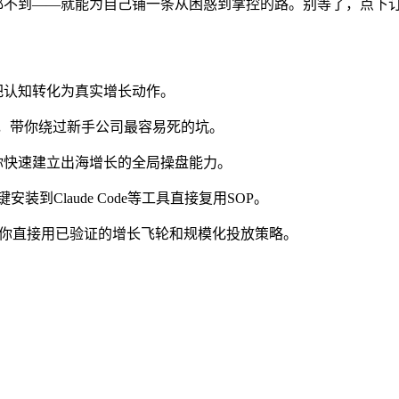
元都不到——就能为自己铺一条从困惑到掌控的路。别等了，点下
把认知转化为真实增长动作。
nt打榜，带你绕过新手公司最容易死的坑。
你快速建立出海增长的全局操盘能力。
键安装到Claude Code等工具直接复用SOP。
，带你直接用已验证的增长飞轮和规模化投放策略。