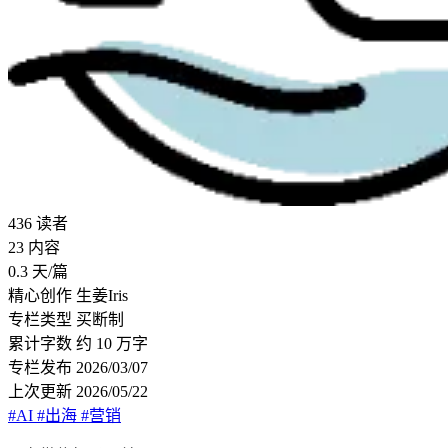
436
读者
23
内容
0.3
天/篇
精心创作
生姜Iris
专栏类型
买断制
累计字数
约 10 万字
专栏发布
2026/03/07
上次更新
2026/05/22
#AI
#出海
#营销