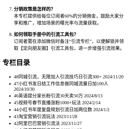
分销政策是怎样的？
本专栏提供给每位订阅者60%的分销佣金，鼓励大家分
享和推广，增加场景的曝光率与流量获取。
如何领取手册中的引流工具包？
订阅者需在添加微信时备注“引流专栏”，以便解锁并领
取【定向朋友圈】引流工具包，进一步增强引流效果。
专栏目录
48同城引流，无限加人引流技巧日引流300+
2024/11/20
47小红书发日结工作信息做同城流量日加100人
2024/10/30
46英语提分家长粉引流30天卖50万
2024/8/13
45视频号春节直播涨粉1000+玩法
2024/2/14
44小红书年度复盘规划引流日加两位数
2024/1/2
43淘宝营销引流玩法
2023/11/28
42阿里巴巴营销引流法
2023/11/27