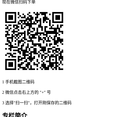
现在
微信扫码
下单
1
手机截图二维码
2
微信点击右上方的 "+" 号
3
选择"扫一扫"，打开刚保存的二维码
专栏简介