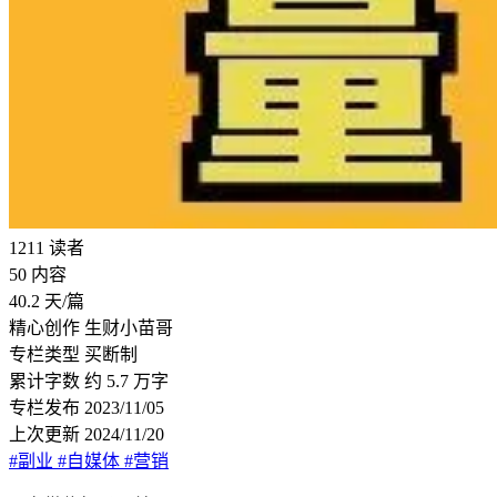
1211
读者
50
内容
40.2
天/篇
精心创作
生财小苗哥
专栏类型
买断制
累计字数
约 5.7 万字
专栏发布
2023/11/05
上次更新
2024/11/20
#副业
#自媒体
#营销