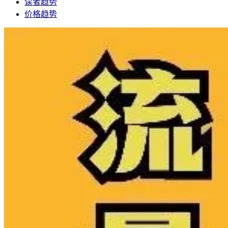
读者趋势
价格趋势