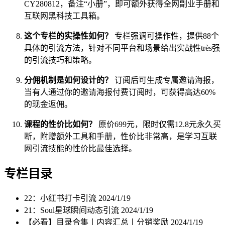
CY280812，备注“小册”，即可额外获得全网副业手册和
互联网黑科技工具箱。
这个专栏的实操性如何？
专栏强调可操作性，提供88个
具体的引流方法，针对不同平台和场景给出实战性très强
的引流技巧和策略。
分佣机制是如何设计的？
订阅后可生成专属邀请海报，
当有人通过你的邀请海报付费订阅时，可获得高达60%
的现金返佣。
课程的性价比如何？
原价699元，限时仅需12.8元永久买
断，附赠额外工具和手册，性价比非常高，是学习互联
网引流技能的性价比最佳选择。
专栏目录
22：小红书打卡引流
2024/1/19
21：Soul星球瞬间动态引流
2024/1/19
【必看】目录合集丨内容汇总丨分销奖励
2024/1/19