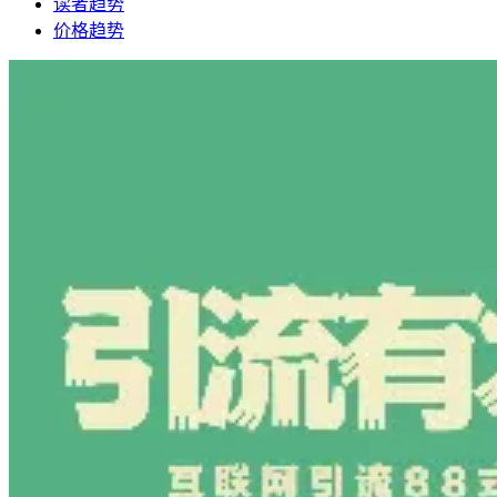
读者趋势
价格趋势