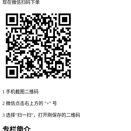
现在
微信扫码
下单
1
手机截图二维码
2
微信点击右上方的 "+" 号
3
选择"扫一扫"，打开刚保存的二维码
专栏简介