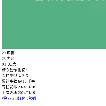
29
读者
23
内容
0.1
天/篇
精心创作
财亿³
专栏类型
买断制
累计字数
约 10 千字
专栏发布
2024/01/18
上次更新
2024/01/19
#副业
#自媒体
#营销