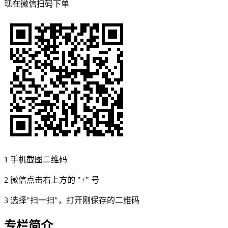
现在
微信扫码
下单
1
手机截图二维码
2
微信点击右上方的 "+" 号
3
选择"扫一扫"，打开刚保存的二维码
专栏简介