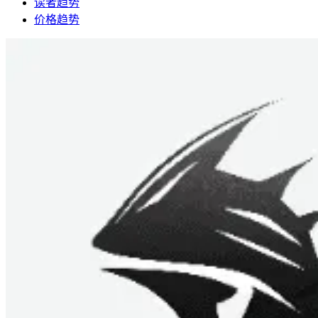
读者趋势
价格趋势