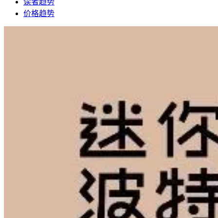
读者趋势
价格趋势