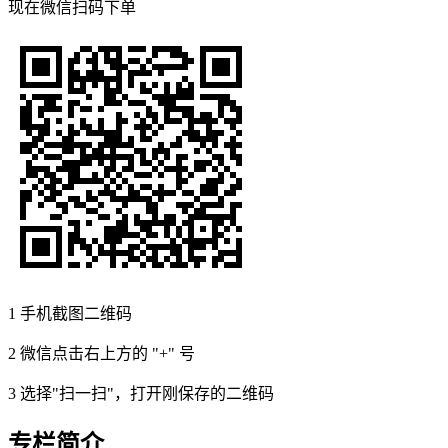
现在
微信扫码
下单
1
手机截图二维码
2
微信点击右上方的 "+" 号
3
选择"扫一扫"，打开刚保存的二维码
专栏简介