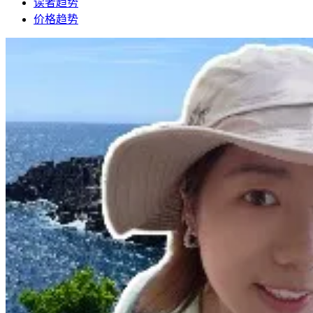
读者趋势
价格趋势