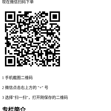
现在
微信扫码
下单
1
手机截图二维码
2
微信点击右上方的 "+" 号
3
选择"扫一扫"，打开刚保存的二维码
专栏简介