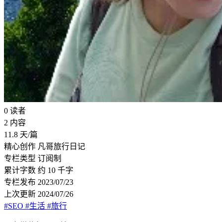
0
读者
2
内容
11.8
天/篇
精心创作
凡哥旅行日记
专栏类型
订阅制
累计字数
约 10 千字
专栏发布
2023/07/23
上次更新
2024/07/26
#SEO
#生活
#旅行