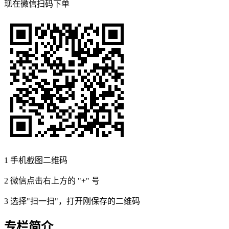
现在
微信扫码
下单
1
手机截图二维码
2
微信点击右上方的 "+" 号
3
选择"扫一扫"，打开刚保存的二维码
专栏简介