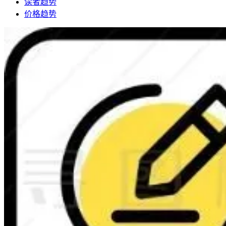
读者趋势
价格趋势