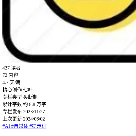
437
读者
72
内容
4.7
天/篇
精心创作
七叶
专栏类型
买断制
累计字数
约 8.8 万字
专栏发布
2023/11/27
上次更新
2024/06/02
#AI
#自媒体
#提示词