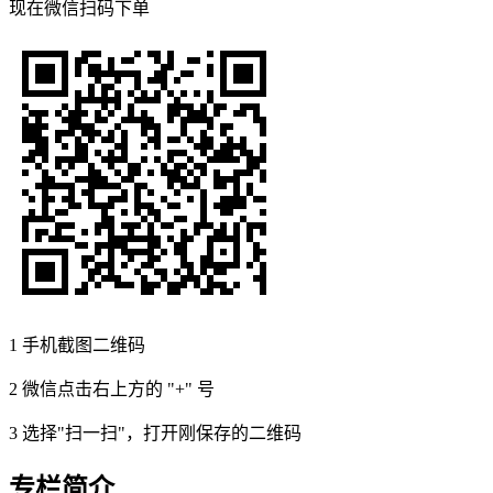
现在
微信扫码
下单
1
手机截图二维码
2
微信点击右上方的 "+" 号
3
选择"扫一扫"，打开刚保存的二维码
专栏简介