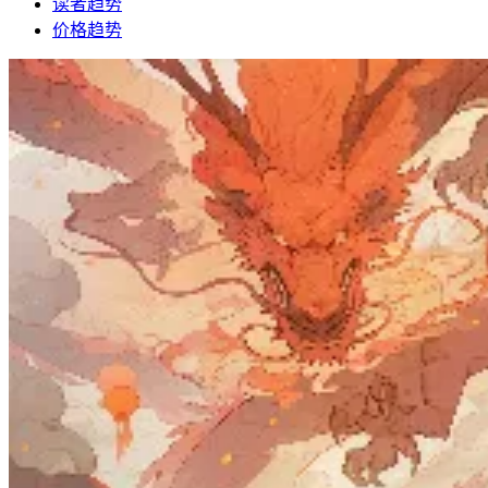
读者趋势
价格趋势