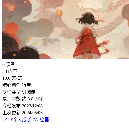
0
读者
33
内容
10.6
天/篇
精心创作
行者
专栏类型
订阅制
累计字数
约 3.8 万字
专栏发布
2023/12/08
上次更新
2024/05/06
#AI
#个人成长
#AI绘画