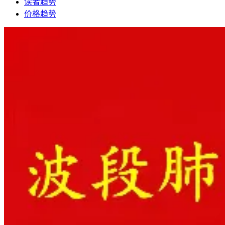
读者趋势
价格趋势