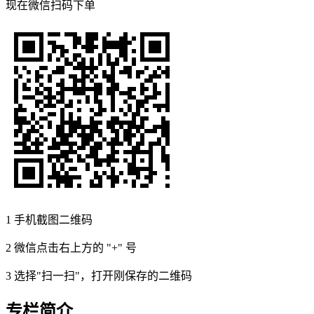
现在
微信扫码
下单
1
手机截图二维码
2
微信点击右上方的 "+" 号
3
选择"扫一扫"，打开刚保存的二维码
专栏简介