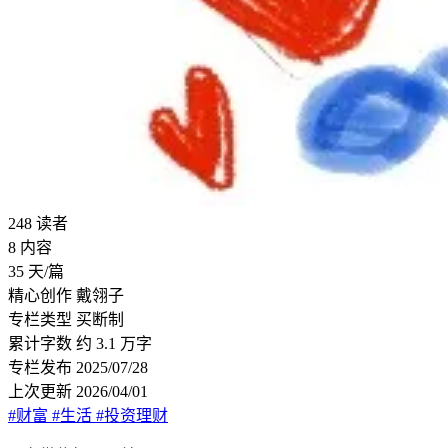
248
读者
8
内容
35
天/篇
精心创作
戴翎子
专栏类型
买断制
累计字数
约 3.1 万字
专栏发布
2025/07/28
上次更新
2026/04/01
#财富
#生活
#投资理财