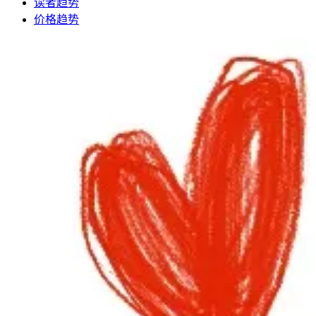
读者趋势
价格趋势