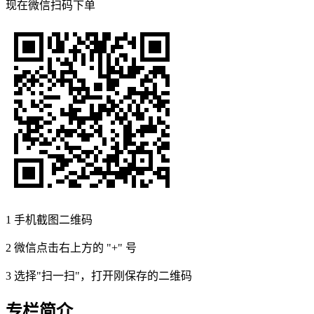
现在
微信扫码
下单
1
手机截图二维码
2
微信点击右上方的 "+" 号
3
选择"扫一扫"，打开刚保存的二维码
专栏简介