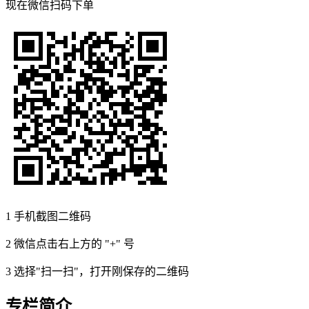
现在
微信扫码
下单
1
手机截图二维码
2
微信点击右上方的 "+" 号
3
选择"扫一扫"，打开刚保存的二维码
专栏简介