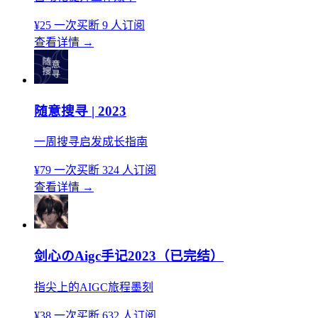
¥25
一次买断
9 人订阅
查看详情
→
随意搜寻 | 2023
一周搜寻启发成长指南
¥79
一次买断
324 人订阅
查看详情
→
剑心のAigc手记2023（已完结）
指尖上的AIGC旅程墨刻
¥38
一次买断
632 人订阅