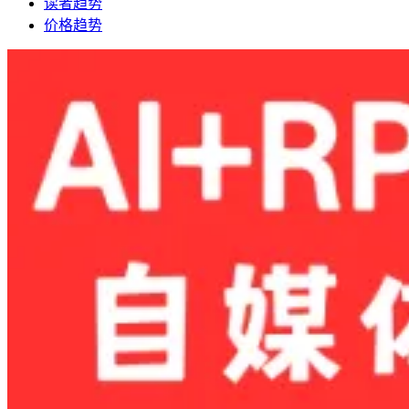
读者趋势
价格趋势