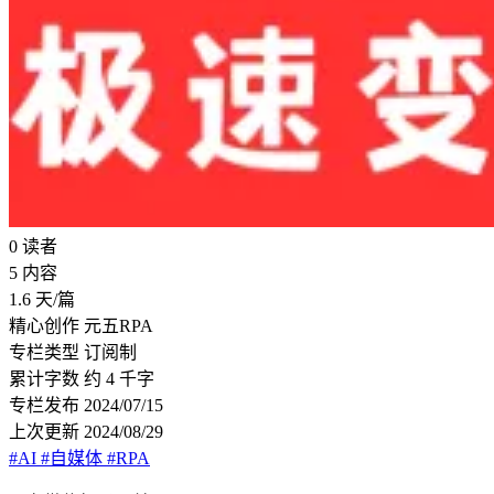
0
读者
5
内容
1.6
天/篇
精心创作
元五RPA
专栏类型
订阅制
累计字数
约 4 千字
专栏发布
2024/07/15
上次更新
2024/08/29
#AI
#自媒体
#RPA