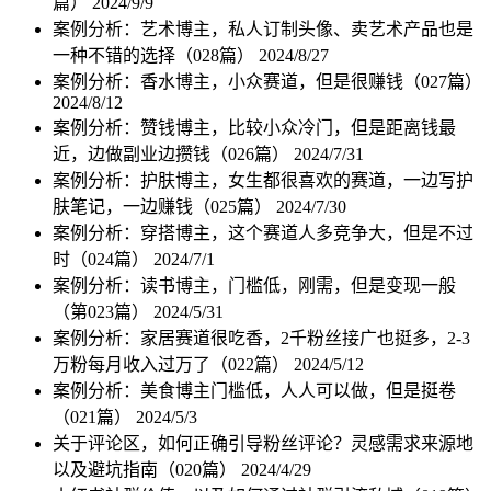
篇）
2024/9/9
案例分析：艺术博主，私人订制头像、卖艺术产品也是
一种不错的选择（028篇）
2024/8/27
案例分析：香水博主，小众赛道，但是很赚钱（027篇）
2024/8/12
案例分析：赞钱博主，比较小众冷门，但是距离钱最
近，边做副业边攒钱（026篇）
2024/7/31
案例分析：护肤博主，女生都很喜欢的赛道，一边写护
肤笔记，一边赚钱（025篇）
2024/7/30
案例分析：穿搭博主，这个赛道人多竞争大，但是不过
时（024篇）
2024/7/1
案例分析：读书博主，门槛低，刚需，但是变现一般
（第023篇）
2024/5/31
案例分析：家居赛道很吃香，2千粉丝接广也挺多，2-3
万粉每月收入过万了（022篇）
2024/5/12
案例分析：美食博主门槛低，人人可以做，但是挺卷
（021篇）
2024/5/3
关于评论区，如何正确引导粉丝评论？灵感需求来源地
以及避坑指南（020篇）
2024/4/29