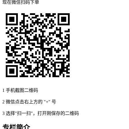
现在
微信扫码
下单
1
手机截图二维码
2
微信点击右上方的 "+" 号
3
选择"扫一扫"，打开刚保存的二维码
专栏简介