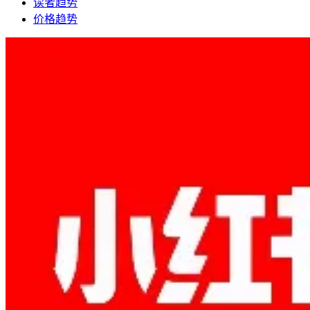
读者趋势
价格趋势