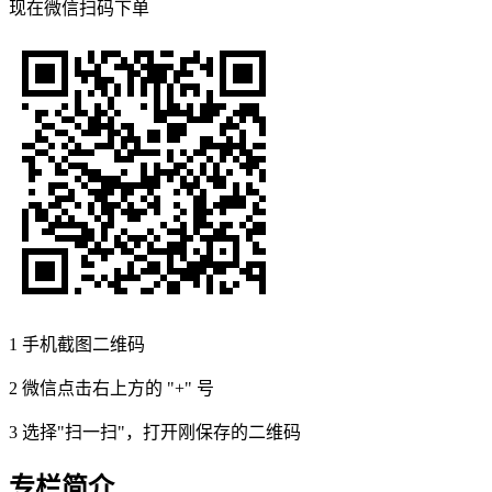
现在
微信扫码
下单
1
手机截图二维码
2
微信点击右上方的 "+" 号
3
选择"扫一扫"，打开刚保存的二维码
专栏简介