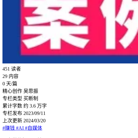
451
读者
29
内容
0
天/篇
精心创作
吴思振
专栏类型
买断制
累计字数
约 3.6 万字
专栏发布
2023/09/11
上次更新
2024/03/20
#赚钱
#AI
#自媒体