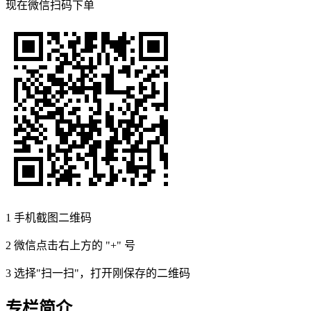
现在
微信扫码
下单
1
手机截图二维码
2
微信点击右上方的 "+" 号
3
选择"扫一扫"，打开刚保存的二维码
专栏简介