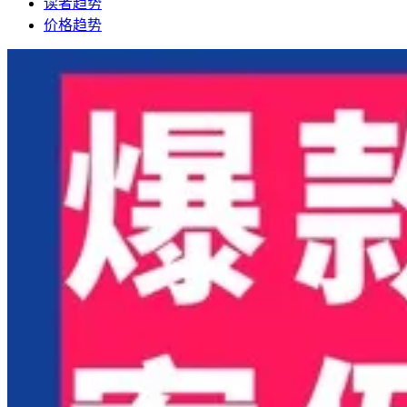
读者趋势
价格趋势