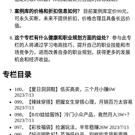
案例库的价格和折扣信息如何？
目前案例库定价99元，
可永久买断，未来不提供折扣，价格合理且具备长远价
值。
这个专栏有什么健康和职业规划方面的益处？
参与此专
栏的人将通过学习电商技巧，提升自己的职业技能和市
场竞争力，进而改善自身的职业规划，获得更多的发展
机会和经济收益。
专栏目录
100、【夏日洞洞鞋】低买高卖，三个月小赚6W
2023/7/13
099、【辣妹穿搭】把握女生穿搭心理，月销百万太容易
2023/7/13
098、【BJD娃娃服饰】冷门小众产品，竟然月入3W+？
2023/7/13
097、【彩妆福袋】捡漏玩法，半年稳赚26W
2023/7/13
096、【好运钥匙扣】蓝海低价品，别样的卖货新思路