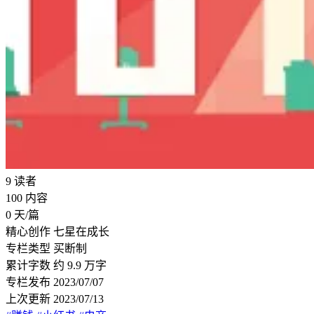
9
读者
100
内容
0
天/篇
精心创作
七星在成长
专栏类型
买断制
累计字数
约 9.9 万字
专栏发布
2023/07/07
上次更新
2023/07/13