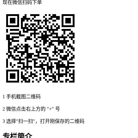
现在
微信扫码
下单
1
手机截图二维码
2
微信点击右上方的 "+" 号
3
选择"扫一扫"，打开刚保存的二维码
专栏简介