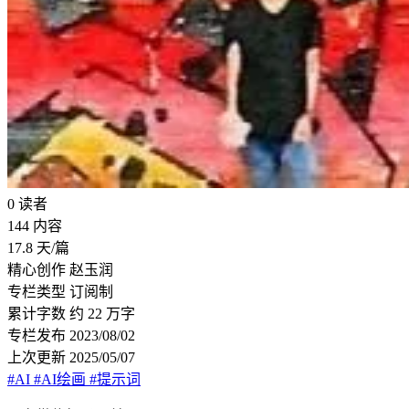
0
读者
144
内容
17.8
天/篇
精心创作
赵玉润
专栏类型
订阅制
累计字数
约 22 万字
专栏发布
2023/08/02
上次更新
2025/05/07
#AI
#AI绘画
#提示词