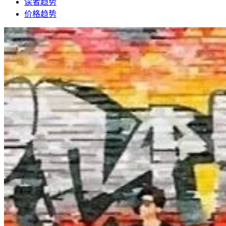
读者趋势
价格趋势