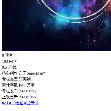
0
读者
103
内容
0.5
天/篇
精心创作
东子SuperMan*
专栏类型
订阅制
累计字数
约 7 万字
专栏发布
2023/04/12
上次更新
2023/10/22
#AI
#AI绘画
#提示词