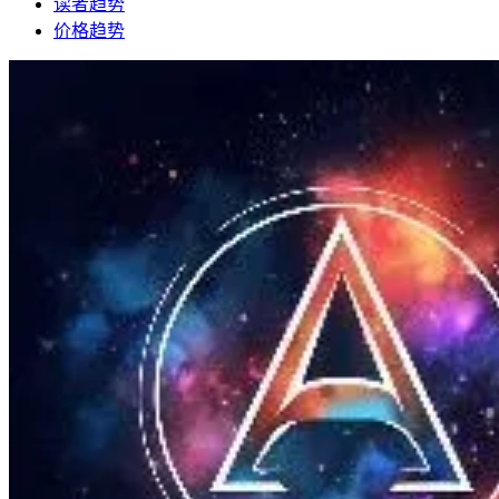
读者趋势
价格趋势