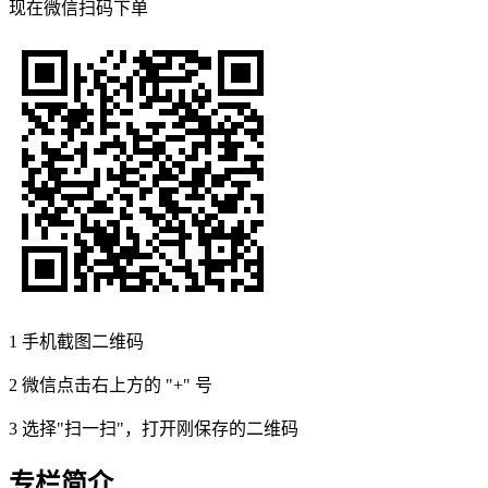
现在
微信扫码
下单
1
手机截图二维码
2
微信点击右上方的 "+" 号
3
选择"扫一扫"，打开刚保存的二维码
专栏简介