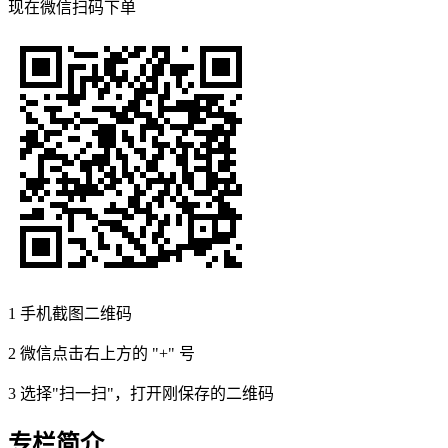
现在
微信扫码
下单
1
手机截图二维码
2
微信点击右上方的 "+" 号
3
选择"扫一扫"，打开刚保存的二维码
专栏简介