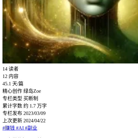
14
读者
12
内容
45.1
天/篇
精心创作
绿岛Zoe
专栏类型
买断制
累计字数
约 1.7 万字
专栏发布
2023/03/09
上次更新
2024/04/22
#赚钱
#AI
#副业