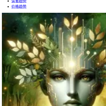
读者趋势
价格趋势