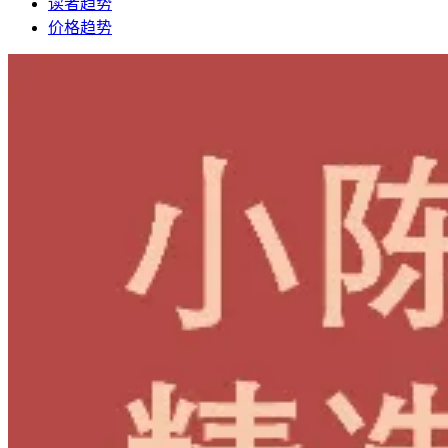
读者趋势
价格趋势