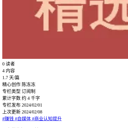
0
读者
4
内容
1.7
天/篇
精心创作
陈冻冻
专栏类型
订阅制
累计字数
约 4 千字
专栏发布
2024/02/01
上次更新
2024/02/08
#赚钱
#自媒体
#商业认知提升