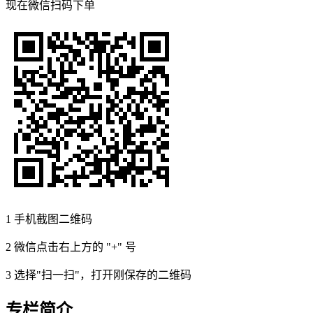
现在
微信扫码
下单
1
手机截图二维码
2
微信点击右上方的 "+" 号
3
选择"扫一扫"，打开刚保存的二维码
专栏简介