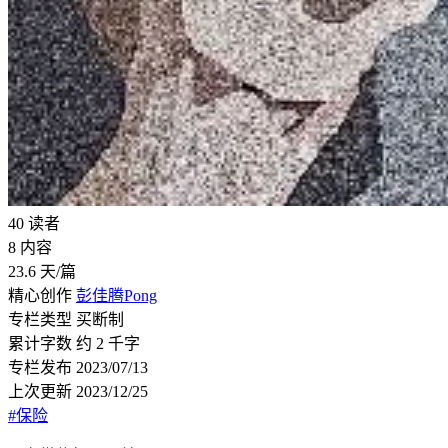
40
读者
8
内容
23.6
天/篇
精心创作
彭佳腾Pong
专栏类型
买断制
累计字数
约 2 千字
专栏发布
2023/07/13
上次更新
2023/12/25
#保险