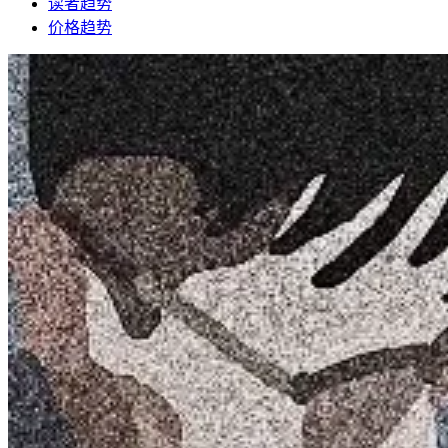
读者趋势
价格趋势