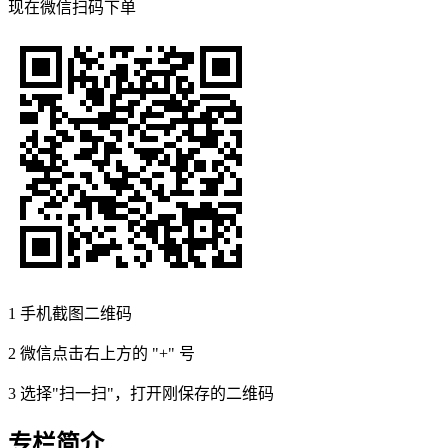
现在
微信扫码
下单
1
手机截图二维码
2
微信点击右上方的 "+" 号
3
选择"扫一扫"，打开刚保存的二维码
专栏简介