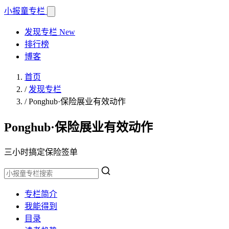
小报童
专栏
发现专栏
New
排行榜
博客
首页
/
发现专栏
/
Ponghub·保险展业有效动作
Ponghub·保险展业有效动作
三小时搞定保险签单
专栏简介
我能得到
目录