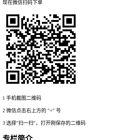
现在
微信扫码
下单
1
手机截图二维码
2
微信点击右上方的 "+" 号
3
选择"扫一扫"，打开刚保存的二维码
专栏简介