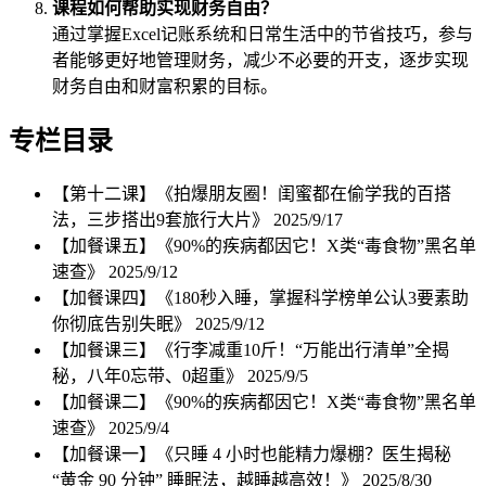
课程如何帮助实现财务自由？
通过掌握Excel记账系统和日常生活中的节省技巧，参与
者能够更好地管理财务，减少不必要的开支，逐步实现
财务自由和财富积累的目标。
专栏目录
【第十二课】《拍爆朋友圈！闺蜜都在偷学我的百搭
法，三步搭出9套旅行大片》
2025/9/17
【加餐课五】《90%的疾病都因它！X类“毒食物”黑名单
速查》
2025/9/12
【加餐课四】《180秒入睡，掌握科学榜单公认3要素助
你彻底告别失眠》
2025/9/12
【加餐课三】《行李减重10斤！“万能出行清单”全揭
秘，八年0忘带、0超重》
2025/9/5
【加餐课二】《90%的疾病都因它！X类“毒食物”黑名单
速查》
2025/9/4
【加餐课一】《只睡 4 小时也能精力爆棚？医生揭秘
“黄金 90 分钟” 睡眠法，越睡越高效！》
2025/8/30