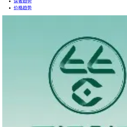
读者趋势
价格趋势