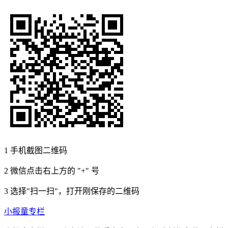
1
手机截图二维码
2
微信点击右上方的 "+" 号
3
选择"扫一扫"，打开刚保存的二维码
小报童专栏