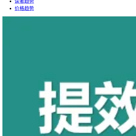
读者趋势
价格趋势