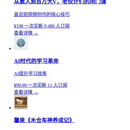
从素人到百万大V，老伙计们的闭门课
直击短视频创作的核心技巧
¥198
一次买断
9,486 人订阅
查看详情
→
AI时代的学习革命
AI提升学习效率
¥99.99
一次买断
11 人订阅
查看详情
→
馨泉《木仓车神养成记》