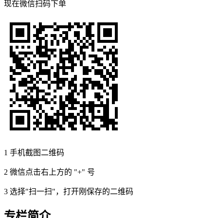
现在
微信扫码
下单
1
手机截图二维码
2
微信点击右上方的 "+" 号
3
选择"扫一扫"，打开刚保存的二维码
专栏简介