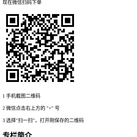
现在
微信扫码
下单
1
手机截图二维码
2
微信点击右上方的 "+" 号
3
选择"扫一扫"，打开刚保存的二维码
专栏简介