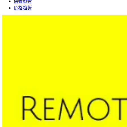
读者趋势
价格趋势