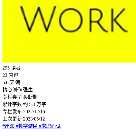
295
读者
23
内容
5.6
天/篇
精心创作
强生
专栏类型
买断制
累计字数
约 5.3 万字
专栏发布
2022/12/16
上次更新
2023/05/12
#出海
#数字游民
#求职面试