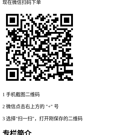
现在
微信扫码
下单
1
手机截图二维码
2
微信点击右上方的 "+" 号
3
选择"扫一扫"，打开刚保存的二维码
专栏简介