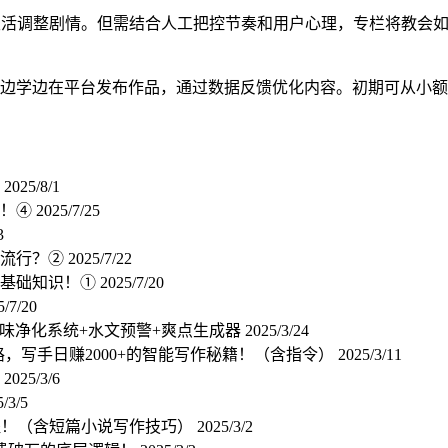
灵活调整剧情。但需结合人工把控节奏和用户心理，专栏将教会
边学边在平台发布作品，通过数据反馈优化内容。初期可从小额
⑤
2025/8/1
物！④
2025/7/25
3
较流行？②
2025/7/22
的基础知识！①
2025/7/20
5/7/20
AI味净化系统+水文预警+爽点生成器
2025/3/24
路，写手日赚2000+的智能写作秘籍！（含指令）
2025/3/11
！
2025/3/6
/3/5
流程！（含短篇小说写作技巧）
2025/3/2