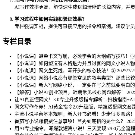
AI写作效率更高，能快速生成逻辑清晰的长篇内容，并
学习过程中如何实践和验证效果？
专栏强调实战，提供可直接应用的指令和案例。建议学员
专栏目录
【小说课】避免卡文写崩，必须学会的大纲编写技巧！
【小说课】如何塑造有人格魅力并且讨喜的网文小说人
【小说课】网文生死线，写开头的核心技法！③
2025/7/2
【小说课】网络小说都有那些常见的叙事类型？那些比
【小说课】新人写网络小说，一定要在写之前就要明白
【解答】小说AI创业项目，近期常见核心问题解答！
202
让AI真正懂网文！3.0专业升级版指令解析：扫榜指南+
网文写作革命！AI黄金指令2.0升级版，精准适配网文套
主流小说平台基本规则，新人开书必看！少走很多弯路
番茄写小说赚稿费注意事项！首秀到底指的是什么？
2025
用AI专业指令，写爆款短篇小说！三天变现5700元全