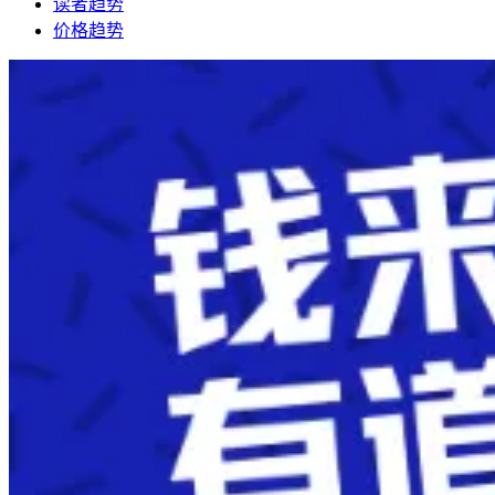
读者趋势
价格趋势