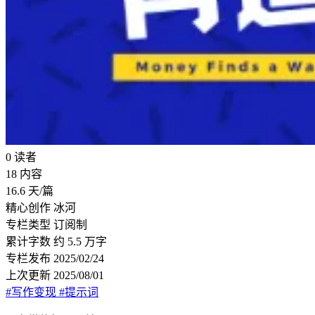
0
读者
18
内容
16.6
天/篇
精心创作
冰河
专栏类型
订阅制
累计字数
约 5.5 万字
专栏发布
2025/02/24
上次更新
2025/08/01
#写作变现
#提示词