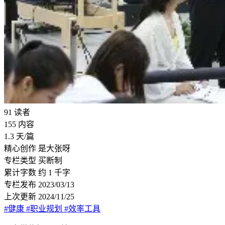
91
读者
155
内容
1.3
天/篇
精心创作
是大张呀
专栏类型
买断制
累计字数
约 1 千字
专栏发布
2023/03/13
上次更新
2024/11/25
#健康
#职业规划
#效率工具