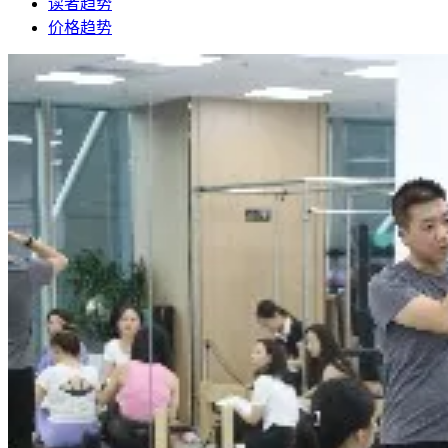
读者趋势
价格趋势