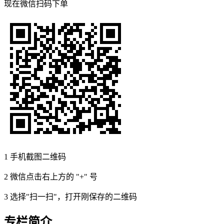
现在
微信扫码
下单
1
手机截图二维码
2
微信点击右上方的 "+" 号
3
选择"扫一扫"，打开刚保存的二维码
专栏简介