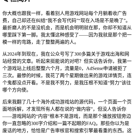
你大概也跟我一样，看着别人用游戏网站每个月躺着收广告
费，自己却还在纠结“我不会写代码”“现在入场是不是晚了”。
最折磨人的不是没机会，而是机会明明就在那，你却不知道从
哪里踩下第一脚。我太懂这种感受了——因为我就是那个把一
模一样的弯路，走了整整两遍的人。
从2024年到现在，我在公众号写了300多篇关于游戏出海和网
站经营的文章。听起来挺能说的对吧？但实话告诉你，我第一
个游戏站上线后整整六个月，流量是0，AdSense申请被拒了
三次。最惨的时候，我花了两个星期做出来的游戏详情页，连
个鬼都没点开看。不是我不努力，是我压根不知道“努力”该往
哪个方向使。
后来我翻了几十个海外成功游戏站的源代码，一个页面一个页
面地拆解，才发现所有人都在说的“做内容”，但没人告诉你
——游戏网站的“内容”根本不是游戏，而是那个播放按钮旁边
你一直忽略的300字介绍和一篇不起眼的FAQ。那些你以为是
废话的地方，恰恰是广告审核官和搜索引擎最看重的东西。这