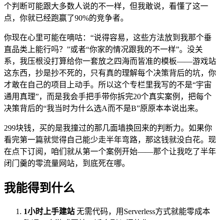
个判断可能跟大多数人说的不一样，但我敢说，看懂了这一
点，你就已经跑赢了90%的竞争者。
你现在心里可能在嘀咕：“说得容易，这些方法放到我那个垂
直品类上能行吗？”或者“你家的情况跟我的不一样”。没关
系，我压根没打算给你一套放之四海而皆准的模板——游戏站
这东西，抄是抄不死的，只有真的理解每个决策背后的坑，你
才敢在自己的项目上动手。所以这个专栏里我写的不是“宇宙
通用真理”，而是我会手把手带你拆完20个真实案例，把每个
决策背后的“我当时为什么选A而不是B”原原本本说出来。
299块钱，买的是我撞过的那几面墙换回来的判断力。如果你
看完第一篇就觉得自己能少走半年弯路，那这钱就没白花。现
在点下订阅，咱们就从第一个案例开始——那个让我吃了半年
闭门羹的零流量网站，到底死在哪。
我能得到什么
1小时上手建站
无需代码，用Serverless方式就能零成本