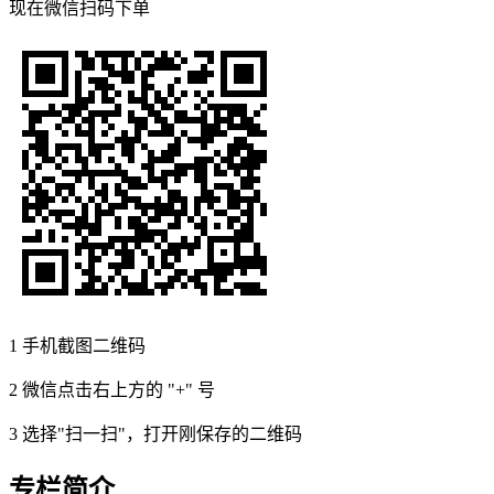
现在
微信扫码
下单
1
手机截图二维码
2
微信点击右上方的 "+" 号
3
选择"扫一扫"，打开刚保存的二维码
专栏简介