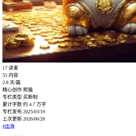
17
读者
55
内容
2.8
天/篇
精心创作
熊猫
专栏类型
买断制
累计字数
约 4.7 万字
专栏发布
2025/03/19
上次更新
2026/06/28
#出海