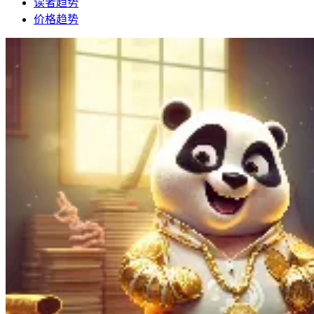
读者趋势
价格趋势