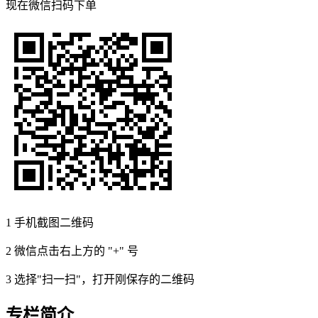
现在
微信扫码
下单
1
手机截图二维码
2
微信点击右上方的 "+" 号
3
选择"扫一扫"，打开刚保存的二维码
专栏简介