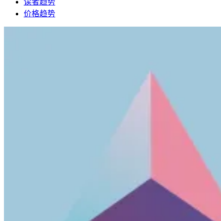
读者趋势
价格趋势