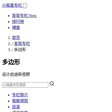
小报童
专栏
发现专栏
New
排行榜
博客
首页
/
发现专栏
/
多边形
多边形
设计启迪新视野
专栏简介
我能得到
目录