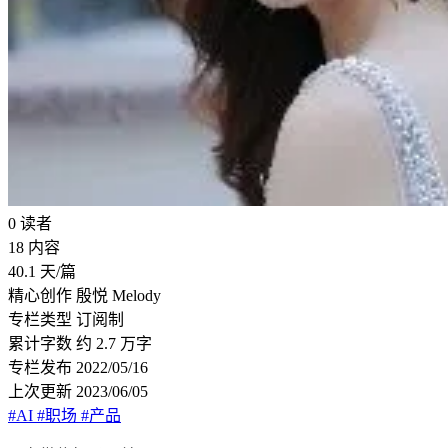
0
读者
18
内容
40.1
天/篇
精心创作
殷悦 Melody
专栏类型
订阅制
累计字数
约 2.7 万字
专栏发布
2022/05/16
上次更新
2023/06/05
#AI
#职场
#产品