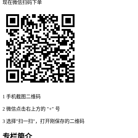
现在
微信扫码
下单
1
手机截图二维码
2
微信点击右上方的 "+" 号
3
选择"扫一扫"，打开刚保存的二维码
专栏简介