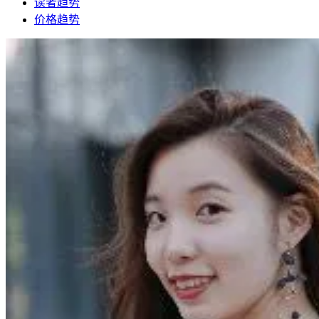
读者趋势
价格趋势