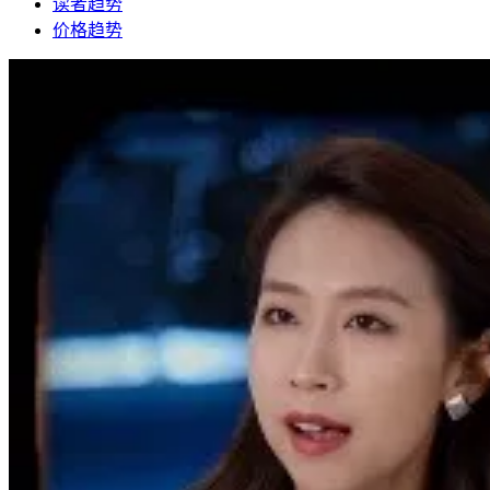
读者趋势
价格趋势