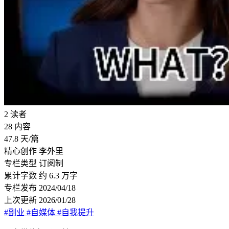
2
读者
28
内容
47.8
天/篇
精心创作
李外里
专栏类型
订阅制
累计字数
约 6.3 万字
专栏发布
2024/04/18
上次更新
2026/01/28
#副业
#自媒体
#自我提升