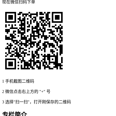
现在
微信扫码
下单
1
手机截图二维码
2
微信点击右上方的 "+" 号
3
选择"扫一扫"，打开刚保存的二维码
专栏简介