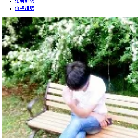
读者趋势
价格趋势