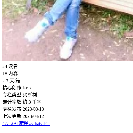
24
读者
18
内容
2.3
天/篇
精心创作
Kris
专栏类型
买断制
累计字数
约 3 千字
专栏发布
2023/03/13
上次更新
2023/04/12
#AI
#AI编程
#ChatGPT