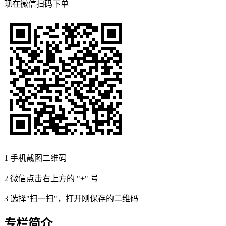
现在
微信扫码
下单
1
手机截图二维码
2
微信点击右上方的 "+" 号
3
选择"扫一扫"，打开刚保存的二维码
专栏简介