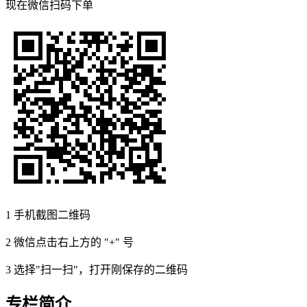
现在
微信扫码
下单
1
手机截图二维码
2
微信点击右上方的 "+" 号
3
选择"扫一扫"，打开刚保存的二维码
专栏简介