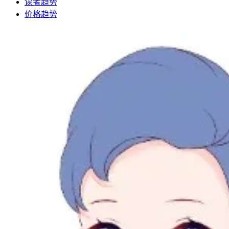
读者趋势
价格趋势