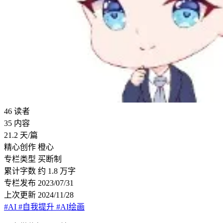
46
读者
35
内容
21.2
天/篇
精心创作
橙心
专栏类型
买断制
累计字数
约 1.8 万字
专栏发布
2023/07/31
上次更新
2024/11/28
#AI
#自我提升
#AI绘画