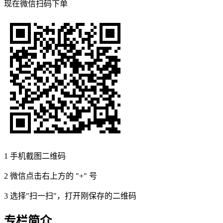
现在
微信扫码
下单
1
手机截图二维码
2
微信点击右上方的 "+" 号
3
选择"扫一扫"，打开刚保存的二维码
专栏简介