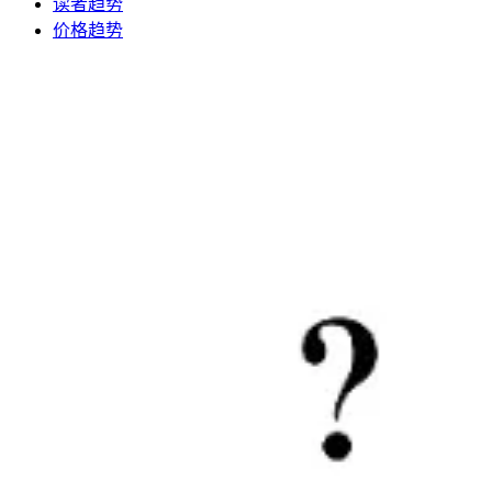
读者趋势
价格趋势