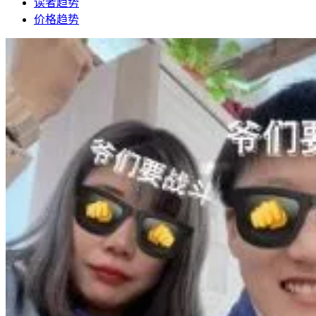
读者趋势
价格趋势