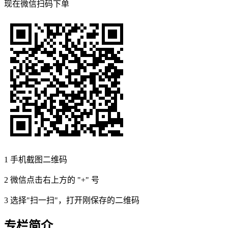
现在
微信扫码
下单
1
手机截图二维码
2
微信点击右上方的 "+" 号
3
选择"扫一扫"，打开刚保存的二维码
专栏简介