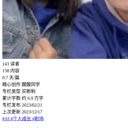
143
读者
158
内容
0.7
天/篇
精心创作
醒醒同学
专栏类型
买断制
累计字数
约 6.9 万字
专栏发布
2023/02/21
上次更新
2023/12/17
#AI
#个人成长
#职场