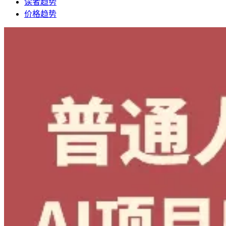
读者趋势
价格趋势