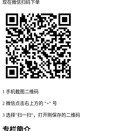
现在
微信扫码
下单
1
手机截图二维码
2
微信点击右上方的 "+" 号
3
选择"扫一扫"，打开刚保存的二维码
专栏简介