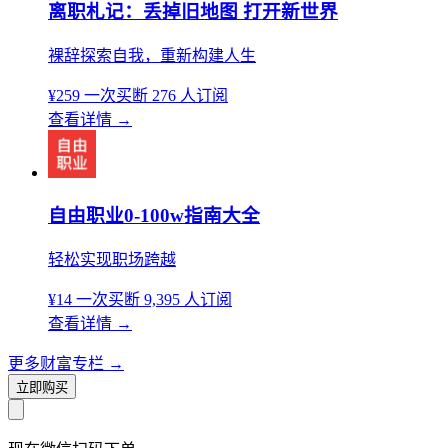
离职札记：丢掉旧地图 打开新世界
裸辞探索自我，重新构建人生
¥259
一次买断
276 人订阅
查看详情
→
自由职业0-100w指南大全
轻松实现职场跨越
¥14
一次买断
9,395 人订阅
查看详情
→
更多财富专栏
→
立即购买