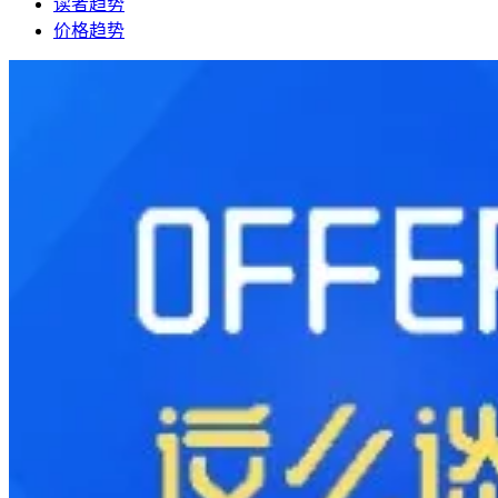
读者趋势
价格趋势