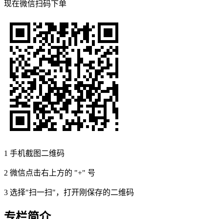
现在
微信扫码
下单
1
手机截图二维码
2
微信点击右上方的 "+" 号
3
选择"扫一扫"，打开刚保存的二维码
专栏简介