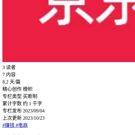
3
读者
7
内容
8.2
天/篇
精心创作
橙帜
专栏类型
买断制
累计字数
约 1 千字
专栏发布
2023/09/04
上次更新
2023/10/23
#赚钱
#电商