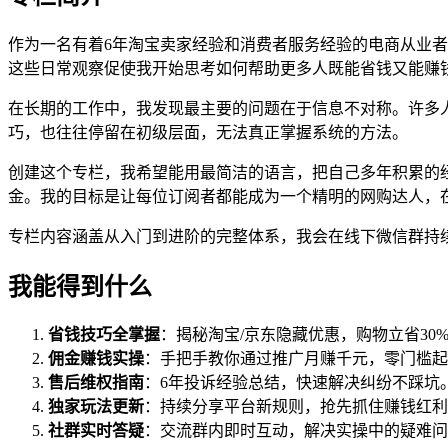
作为一名有着6年淘宝卖家经验和消费者服务经验的电商从业
这些日常观察促使我开始思考如何帮助更多人既能省钱又能赚
在长期的工作中，我发现最主要的问题在于信息不对称。许多
巧，也往往停留在初级层面，无法真正掌握系统的方法。
创建这个专栏，我希望能用最简洁的语言，把自己多年积累的
金。我的目标是让每位订阅者都能成为一个精明的网购达人，
专栏内容涵盖从入门到进阶的完整体系，我会在线下微信群持
我能得到什么
省钱技巧全掌握
：揭秘淘宝/京东隐藏优惠，购物立省30%
佣金赚钱实操
：手把手教你通过推广月赚千元，零门槛起
售后维权指南
：6年投诉经验总结，快速解决纠纷不踩坑
独家玩法更新
：持续分享平台新规则，抢先抓住赚钱红利
社群实时答疑
：交流群内即时互动，解决实操中的疑难问