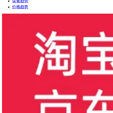
读者趋势
价格趋势