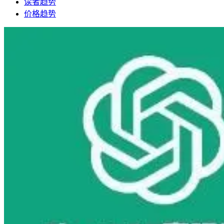
读者趋势
价格趋势