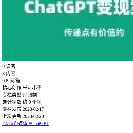
0
读者
8
内容
0.8
天/篇
精心创作
米可小子
专栏类型
订阅制
累计字数
约 9 千字
专栏发布
2023/02/17
上次更新
2023/02/23
#AI
#自媒体
#ChatGPT