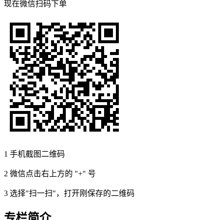
现在
微信扫码
下单
1
手机截图二维码
2
微信点击右上方的 "+" 号
3
选择"扫一扫"，打开刚保存的二维码
专栏简介