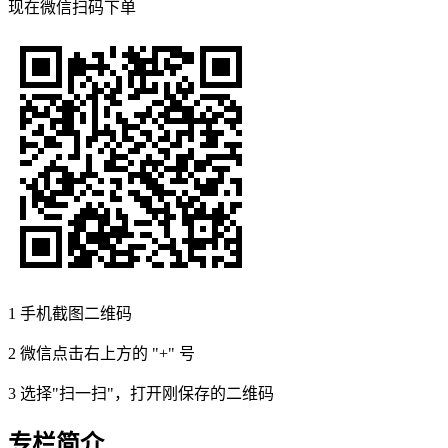
现在
微信扫码
下单
1
手机截图二维码
2
微信点击右上方的 "+" 号
3
选择"扫一扫"，打开刚保存的二维码
专栏简介