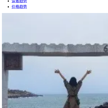
读者趋势
价格趋势