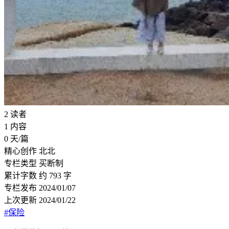
2
读者
1
内容
0
天/篇
精心创作
北北
专栏类型
买断制
累计字数
约 793 字
专栏发布
2024/01/07
上次更新
2024/01/22
#保险