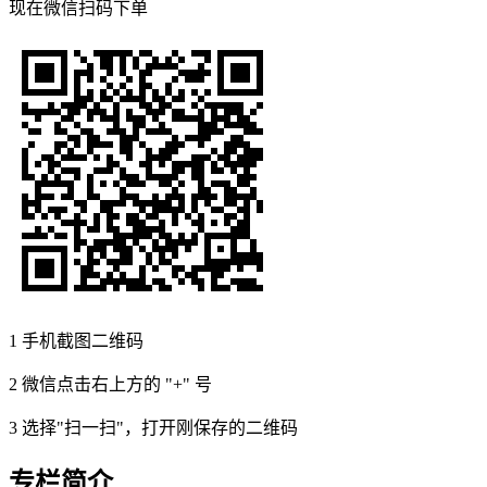
现在
微信扫码
下单
1
手机截图二维码
2
微信点击右上方的 "+" 号
3
选择"扫一扫"，打开刚保存的二维码
专栏简介