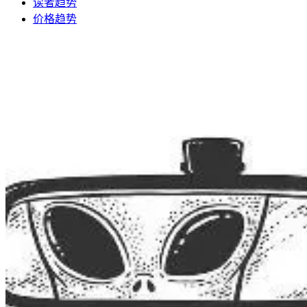
读者趋势
价格趋势