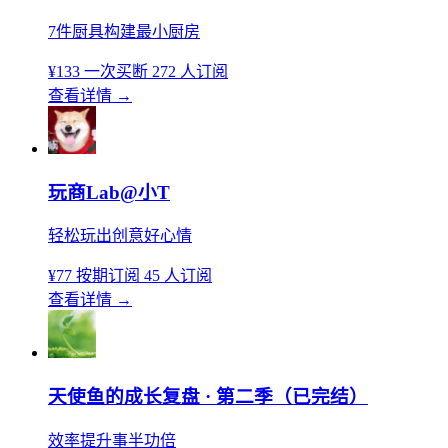
7件厨具构建最小厨房
¥133
一次买断
272 人订阅
查看详情
→
玩商Lab@小T
轻松玩出创意好心情
¥77
按期订阅
45 人订阅
查看详情
→
天使鱼的成长复盘 · 第二季（已完结）
效率提升事半功倍