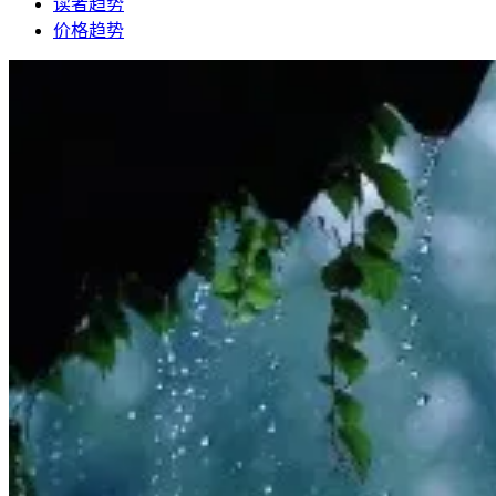
读者趋势
价格趋势