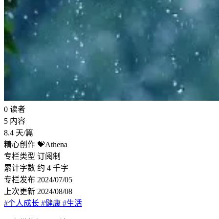
0
读者
5
内容
8.4
天/篇
精心创作
💝Athena
专栏类型
订阅制
累计字数
约 4 千字
专栏发布
2024/07/05
上次更新
2024/08/08
#个人成长
#健康
#生活