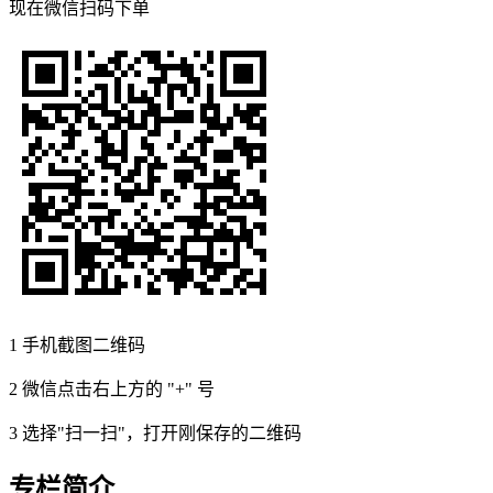
现在
微信扫码
下单
1
手机截图二维码
2
微信点击右上方的 "+" 号
3
选择"扫一扫"，打开刚保存的二维码
专栏简介