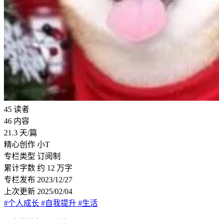
45
读者
46
内容
21.3
天/篇
精心创作
小T
专栏类型
订阅制
累计字数
约 12 万字
专栏发布
2023/12/27
上次更新
2025/02/04
#个人成长
#自我提升
#生活