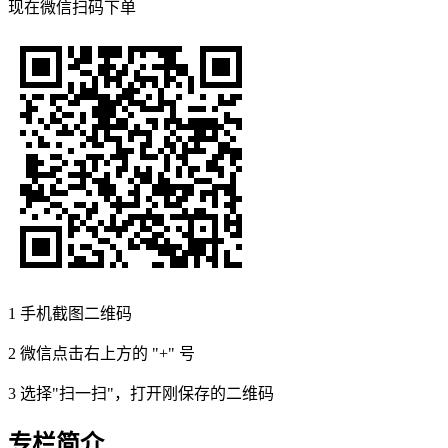
现在
微信扫码
下单
1
手机截图二维码
2
微信点击右上方的 "+" 号
3
选择"扫一扫"，打开刚保存的二维码
专栏简介