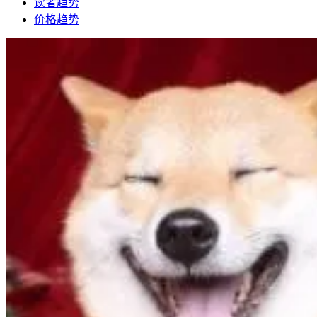
读者趋势
价格趋势