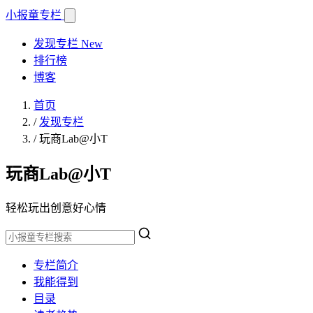
小报童
专栏
发现专栏
New
排行榜
博客
首页
/
发现专栏
/
玩商Lab@小T
玩商Lab@小T
轻松玩出创意好心情
专栏简介
我能得到
目录