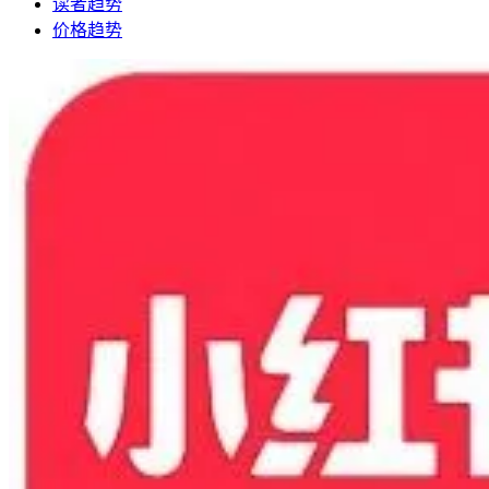
读者趋势
价格趋势