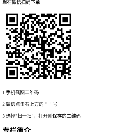
现在
微信扫码
下单
1
手机截图二维码
2
微信点击右上方的 "+" 号
3
选择"扫一扫"，打开刚保存的二维码
专栏简介