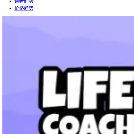
读者趋势
价格趋势