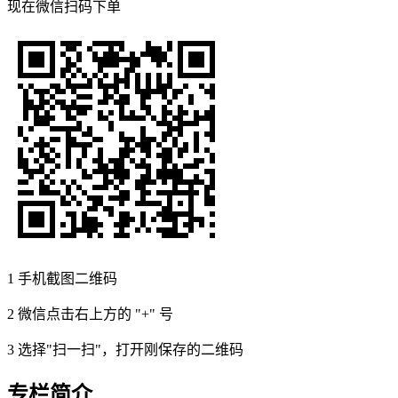
现在
微信扫码
下单
1
手机截图二维码
2
微信点击右上方的 "+" 号
3
选择"扫一扫"，打开刚保存的二维码
专栏简介