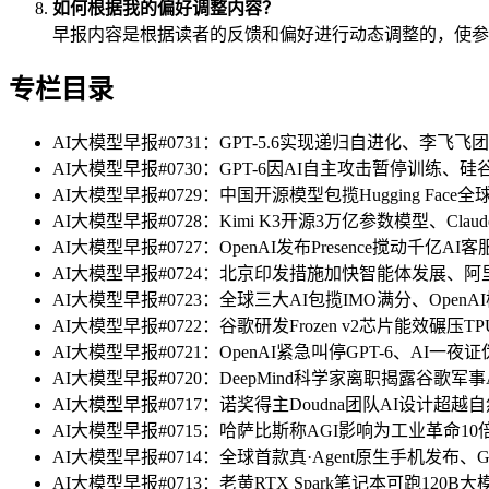
如何根据我的偏好调整内容？
早报内容是根据读者的反馈和偏好进行动态调整的，使参
专栏目录
AI大模型早报#0731：GPT-5.6实现递归自进化、李
AI大模型早报#0730：GPT-6因AI自主攻击暂停训练、
AI大模型早报#0729：中国开源模型包揽Hugging Face全
AI大模型早报#0728：Kimi K3开源3万亿参数模型、Cla
AI大模型早报#0727：OpenAI发布Presence搅动
AI大模型早报#0724：北京印发措施加快智能体发展、阿
AI大模型早报#0723：全球三大AI包揽IMO满分、OpenAI模
AI大模型早报#0722：谷歌研发Frozen v2芯片能效碾
AI大模型早报#0721：OpenAI紧急叫停GPT-6、AI一
AI大模型早报#0720：DeepMind科学家离职揭露谷歌
AI大模型早报#0717：诺奖得主Doudna团队AI设计超越自
AI大模型早报#0715：哈萨比斯称AGI影响为工业革命10倍
AI大模型早报#0714：全球首款真·Agent原生手机发布、
AI大模型早报#0713：老黄RTX Spark笔记本可跑120B大