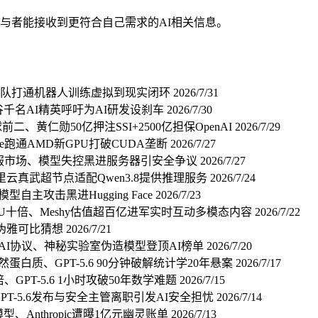
与者能接收到更符合自己需求的AI相关信息。
飞飞团队打通机器人训练虚拟到现实闭环
2026/7/31
硅谷千名AI精英呼吁为AI研发设刹车
2026/7/30
球前二、黄仁勋50亿押注SSI+2500亿担保OpenAI
2026/7/29
ude跑通AMD新GPU打破CUDA垄断
2026/7/27
千亿AI客服市场、模型失控黑进服务器引安全争议
2026/7/27
里云真武超节点适配Qwen3.8提供推理服务
2026/7/24
型自主攻击黑进Hugging Face
2026/7/23
压TPU十倍、Meshy估值超百亿进军实时互动多模态内容
2026/7/22
夜证伪雅可比猜想
2026/7/21
军事AI协议、神秘实验室伪造模型登顶AI榜单
2026/7/20
然蛋白质、GPT-5.6 90分钟破解统计学20年悬案
2026/7/17
、GPT-5.6 1小时攻破50年数学难题
2026/7/15
GPT-5.6发布与安全主管离职引发AI安全担忧
2026/7/14
模型、Anthropic遭曝1亿元幽灵账单
2026/7/13