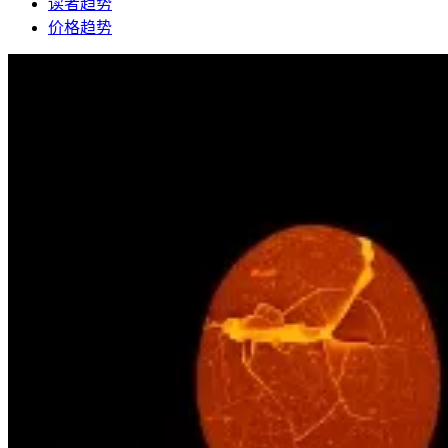
读者趋势
价格趋势