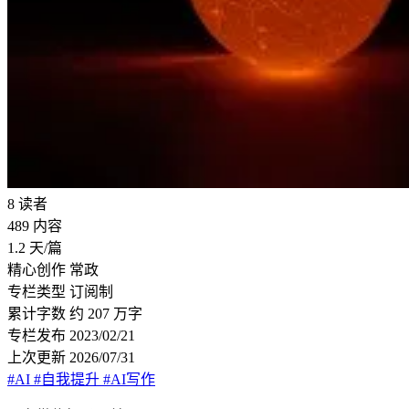
8
读者
489
内容
1.2
天/篇
精心创作
常政
专栏类型
订阅制
累计字数
约 207 万字
专栏发布
2023/02/21
上次更新
2026/07/31
#AI
#自我提升
#AI写作