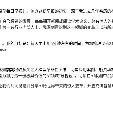
大模型每日早报》。创办这份早报的初衷，源于我过去几年亲历的
几年突飞猛进的发展。每每翻开新闻或阅读学术论文，总有惊人
但作为一名行业内部人士，我深刻意识到这一领域的变革正以前所
》。我的目标是：每天早上用5分钟左右的时间，为您梳理过去2
sos
。
比如前期将较多关注大模型革命性突破、明星应用案例、融资动
为您打造一份极具价值的AI领域“导视镜”，助您在AI浪潮中沉
让我们共同见证并分享AI给世界带来的惊人变革，开启充满智慧