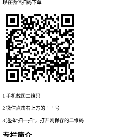
现在
微信扫码
下单
1
手机截图二维码
2
微信点击右上方的 "+" 号
3
选择"扫一扫"，打开刚保存的二维码
专栏简介